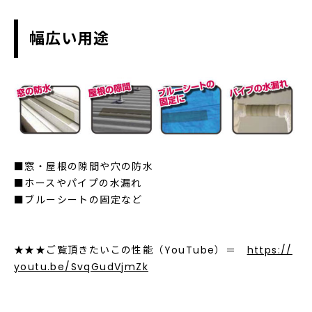
幅広い用途
■窓・屋根の隙間や穴の防水
■ホースやパイプの水漏れ
■ブルーシートの固定など
★★★ご覧頂きたいこの性能（YouTube）＝
https://
youtu.be/SvqGudVjmZk