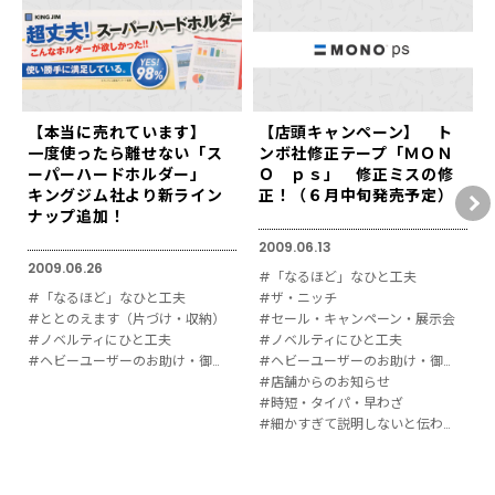
【本当に売れています】
【店頭キャンペーン】 ト
一度使ったら離せない「ス
ンボ社修正テープ「ＭＯＮ
ーパーハードホルダー」
Ｏ ｐｓ」 修正ミスの修
キングジム社より新ライン
正！（６月中旬発売予定）
ナップ追加！
2009.06.13
2009.06.26
#「なるほど」なひと工夫
#「なるほど」なひと工夫
#ザ・ニッチ
#ととのえます（片づけ・収納）
#セール・キャンペーン・展示会
#ノベルティにひと工夫
#ノベルティにひと工夫
#ヘビーユーザーのお助け・御用達
#ヘビーユーザーのお助け・御用達
#店舗からのお知らせ
#時短・タイパ・早わざ
#細かすぎて説明しないと伝わりにくい