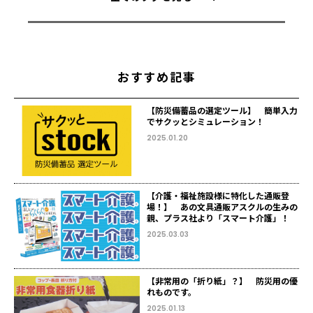
おすすめ記事
【防災備蓄品の選定ツール】 簡単入力
でサクッとシミュレーション！
2025.01.20
【介護・福祉施設様に特化した通販登
場！】 あの文具通販アスクルの生みの
親、プラス社より「スマート介護」！
2025.03.03
【非常用の「折り紙」？】 防災用の優
れものです。
2025.01.13