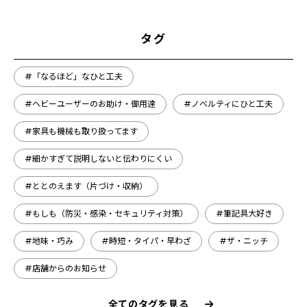
タグ
#「なるほど」なひと工夫
#ヘビーユーザーのお助け・御用達
#ノベルティにひと工夫
#家具も機械も取り扱ってます
#細かすぎて説明しないと伝わりにくい
#ととのえます（片づけ・収納）
#もしも（防災・感染・セキュリティ対策）
#筆記具大好き
#地味・巧み
#時短・タイパ・早わざ
#ザ・ニッチ
#店舗からのお知らせ
全てのタグを見る