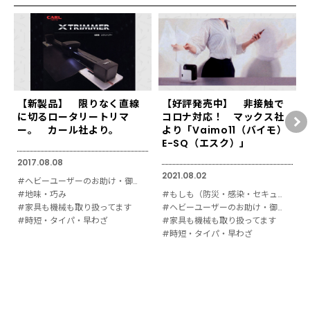
【新製品】 限りなく直線
【好評発売中】 非接触で
に切るロータリートリマ
コロナ対応！ マックス社
ー。 カール社より。
より「Vaimo11（バイモ）
E-SQ（エスク）」
2017.08.08
2021.08.02
#ヘビーユーザーのお助け・御用達
#地味・巧み
#もしも（防災・感染・セキュリティ対策）
#家具も機械も取り扱ってます
#ヘビーユーザーのお助け・御用達
#時短・タイパ・早わざ
#家具も機械も取り扱ってます
#時短・タイパ・早わざ