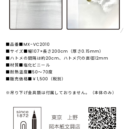
■品番■MX-VC2010
■サイズ■幅107×長さ200cm（厚さ0.15mm）
■ハトメの間隔は約20cm、ハトメ穴の直径12mm
■材質■塩化ビニール
■耐熱温度■50～70度
■販売価格■￥1,500（税別）
※吊り下げ金具類は付属しておりません。（本体のみ）