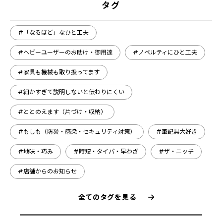
タグ
#「なるほど」なひと工夫
#ヘビーユーザーのお助け・御用達
#ノベルティにひと工夫
#家具も機械も取り扱ってます
#細かすぎて説明しないと伝わりにくい
#ととのえます（片づけ・収納）
#もしも（防災・感染・セキュリティ対策）
#筆記具大好き
#地味・巧み
#時短・タイパ・早わざ
#ザ・ニッチ
#店舗からのお知らせ
全てのタグを見る