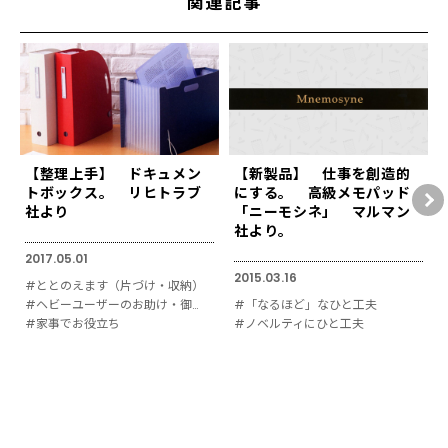
関連記事
【整理上手】 ドキュメン
【新製品】 仕事を創造的
トボックス。 リヒトラブ
にする。 高級メモパッド
社より
「ニーモシネ」 マルマン
社より。
2017.05.01
2015.03.16
#ととのえます（片づけ・収納）
#ヘビーユーザーのお助け・御用達
#「なるほど」なひと工夫
#家事でお役立ち
#ノベルティにひと工夫