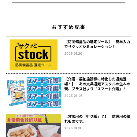
おすすめ記事
【防災備蓄品の選定ツール】 簡単入力
でサクッとシミュレーション！
2025.01.20
【介護・福祉施設様に特化した通販登
場！】 あの文具通販アスクルの生みの
親、プラス社より「スマート介護」！
2025.03.03
【非常用の「折り紙」？】 防災用の優
れものです。
2025.01.13