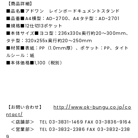
【商品詳細】
■品名■アドワン レインボードキュメントスタンド
■品番■A4横型：AD-2700、A4タテ型：AD-2701
■規格■12仕切13ポケット
■本体サイズ■ヨコ型：236x330x奥行約20～300mm、
タテ型：320x255x奥行約20～250mm
■材質■表紙：PP（1.0mm厚）、ポケット：PP、タイト
ルシール：紙
■本体価格■1,100（税別）
【お問い合わせ】
http://www.ok-bungu.co.jp/co
ntact/
＜店舗部＞ TEL 03-3831-1469 FAX 03-3836-9164
＜営業部＞ TEL 03-3832-2386 FAX 03-3832-238
9