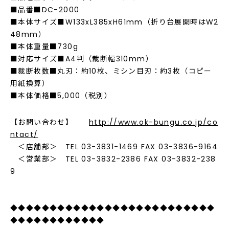
■品番■DC-2000
■本体サイズ■W133xL385xH61mm（折り台展開時はW2
48mm）
■本体重量■730g
■対応サイズ■A4判（裁断幅310mm）
■裁断枚数■丸刃：約10枚、ミシン目刃：約3枚（コピー
用紙換算）
■本体価格■5,000（税別）
【お問い合わせ】
http://www.ok-bungu.co.jp/co
ntact/
＜店舗部＞ TEL 03-3831-1469 FAX 03-3836-9164
＜営業部＞ TEL 03-3832-2386 FAX 03-3832-238
9
◆◆◆◆◆◆◆◆◆◆◆◆◆◆◆◆◆◆◆◆◆◆◆◆◆◆
◆◆◆◆◆◆◆◆◆◆◆◆