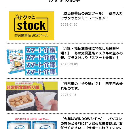
【防災備蓄品の選定ツール】 簡単入力
でサクッとシミュレーション！
2025.01.20
【介護・福祉施設様に特化した通販登
場！】 あの文具通販アスクルの生みの
親、プラス社より「スマート介護」！
2025.03.03
【非常用の「折り紙」？】 防災用の優
れものです。
2025.01.13
【今年はWINDOWS-11へ】 パソコン
の買替とそれに伴う安心な廃棄処理、お
任せください！（サポート終了：2025