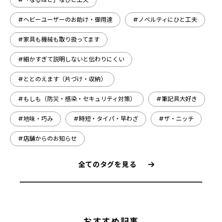
#ヘビーユーザーのお助け・御用達
#ノベルティにひと工夫
#家具も機械も取り扱ってます
#細かすぎて説明しないと伝わりにくい
#ととのえます（片づけ・収納）
#もしも（防災・感染・セキュリティ対策）
#筆記具大好き
#地味・巧み
#時短・タイパ・早わざ
#ザ・ニッチ
#店舗からのお知らせ
全てのタグを見る
おすすめ記事