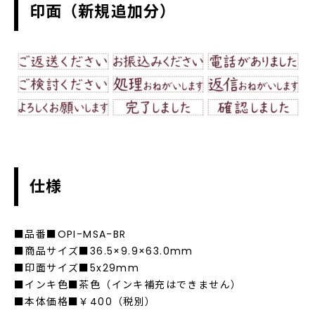
印面（新規追加分）
仕様
■品番■OPI-MSA-BR
■商品サイズ■36.5×9.9×63.0mm
■印面サイズ■5x29mm
■インキ色■茶色（インキ補充はできません）
■本体価格■￥400（税別）