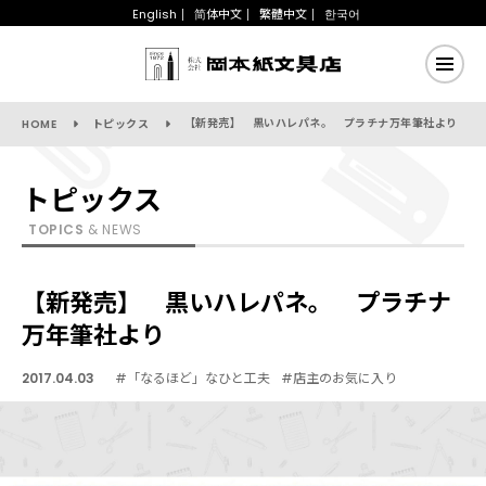
English
简体中文
繁體中文
한국어
【新発売】 黒いハレパネ。 プラチナ万年筆社より
HOME
トピックス
トピックス
TOPICS
& NEWS
【新発売】 黒いハレパネ。 プラチナ
万年筆社より
2017.04.03
#「なるほど」なひと工夫
#店主のお気に入り