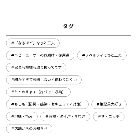
タグ
#「なるほど」なひと工夫
#ヘビーユーザーのお助け・御用達
#ノベルティにひと工夫
#家具も機械も取り扱ってます
#細かすぎて説明しないと伝わりにくい
#ととのえます（片づけ・収納）
#もしも（防災・感染・セキュリティ対策）
#筆記具大好き
#地味・巧み
#時短・タイパ・早わざ
#ザ・ニッチ
#店舗からのお知らせ