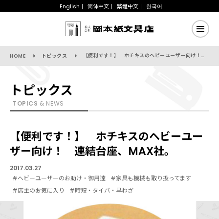
English
简体中文
繁體中文
한국어
【便利です！】 ホチキスのヘビーユーザー向け！ 連結台座、MAX社。
HOME
トピックス
トピックス
TOPICS
& NEWS
【便利です！】 ホチキスのヘビーユー
ザー向け！ 連結台座、MAX社。
2017.03.27
#ヘビーユーザーのお助け・御用達
#家具も機械も取り扱ってます
#店主のお気に入り
#時短・タイパ・早わざ