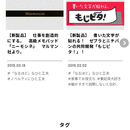
【新製品】 仕事を創造的
【新製品】 書いた文字が
にする。 高級メモパッド
貼れる！ ゼブラとニチバ
「ニーモシネ」 マルマン
ンの共同開発「もじピ
社より。
タ！」！
2015.03.16
2015.02.02
#「なるほど」なひと工夫
#「なるほど」なひと工夫
#ノベルティにひと工夫
#家事でお役立ち
#筆記具大好き
#細かすぎて説明しないと伝わりにくい
タグ