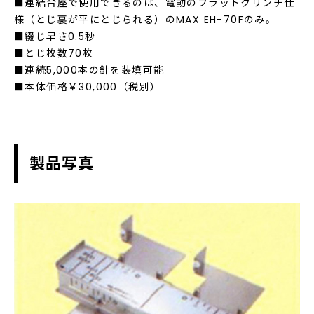
■連結台座で使用できるのは、電動のフラットクリンチ仕
様（とじ裏が平にとじられる）のMAX EH-70Fのみ。
■綴じ早さ0.5秒
■とじ枚数70枚
■連続5,000本の針を装填可能
■本体価格￥30,000（税別）
製品写真