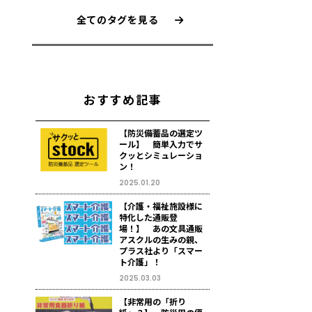
全てのタグを見る
おすすめ記事
【防災備蓄品の選定ツ
ール】 簡単入力でサ
クッとシミュレーショ
ン！
2025.01.20
【介護・福祉施設様に
特化した通販登
場！】 あの文具通販
アスクルの生みの親、
プラス社より「スマー
ト介護」！
2025.03.03
【非常用の「折り