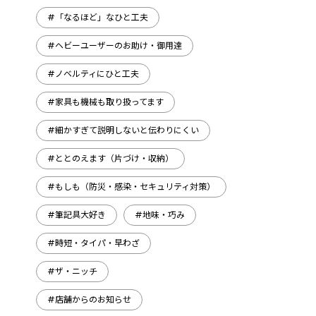
#「なるほど」なひと工夫
#ヘビーユーザーのお助け・御用達
#ノベルティにひと工夫
#家具も機械も取り扱ってます
#細かすぎて説明しないと伝わりにくい
#ととのえます（片づけ・収納）
#もしも（防災・感染・セキュリティ対策）
#筆記具大好き
#地味・巧み
#時短・タイパ・早わざ
#ザ・ニッチ
#店舗からのお知らせ