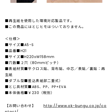
■再生紙を使用した環境対応製品です。
■この商品にはとじヒモはついておりません。
＜仕様＞
■サイズ■A5-S
■品番■H21
■サイズ■H220xW158mm
■穴数■２穴（80mmピッチ）
■表紙材質■平クロス貼、背布貼、中芯／表貼／裏貼：再
生紙
■ダブル型■差込表紙部二重式）
■とじ具材質■ABS、PP、PP+EVA
■本体価格■￥230（税別）
【お問い合わせ】
http://www.ok-bungu.co.jp/co
ntact/