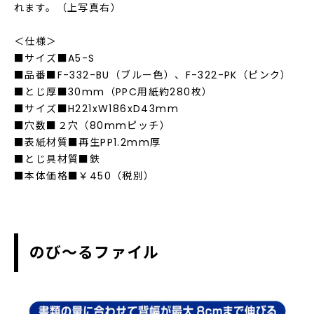
れます。（上写真右）
＜仕様＞
■サイズ■A5-S
■品番■F-332-BU（ブルー色）、F-322-PK（ピンク）
■とじ厚■30mm（PPC用紙約280枚）
■サイズ■H221xW186xD43mm
■穴数■２穴（80mmピッチ）
■表紙材質■再生PP1.2mm厚
■とじ具材質■鉄
■本体価格■￥450（税別）
のび～るファイル