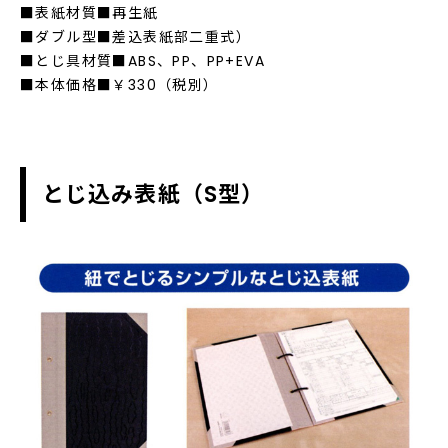
■表紙材質■再生紙
■ダブル型■差込表紙部二重式）
■とじ具材質■ABS、PP、PP+EVA
■本体価格■￥330（税別）
とじ込み表紙（S型）