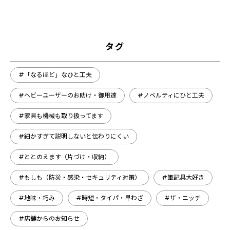
タグ
#「なるほど」なひと工夫
#ヘビーユーザーのお助け・御用達
#ノベルティにひと工夫
#家具も機械も取り扱ってます
#細かすぎて説明しないと伝わりにくい
#ととのえます（片づけ・収納）
#もしも（防災・感染・セキュリティ対策）
#筆記具大好き
#地味・巧み
#時短・タイパ・早わざ
#ザ・ニッチ
#店舗からのお知らせ