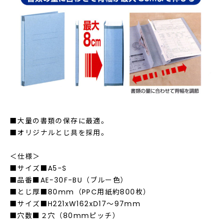
■大量の書類の保存に最適。
■オリジナルとじ具を採用。
＜仕様＞
■サイズ■A5-S
■品番■AE-30F-BU（ブルー色）
■とじ厚■80mm（PPC用紙約800枚）
■サイズ■H221xW162xD17～97mm
■穴数■２穴（80mmピッチ）