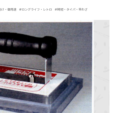
助け・御用達
#ロングライフ・レトロ
#時短・タイパ・早わざ