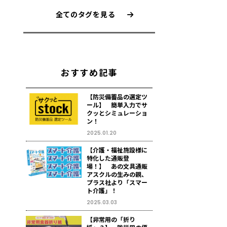
全てのタグを見る
おすすめ記事
【防災備蓄品の選定ツ
ール】 簡単入力でサ
クッとシミュレーショ
ン！
2025.01.20
【介護・福祉施設様に
特化した通販登
場！】 あの文具通販
アスクルの生みの親、
プラス社より「スマー
ト介護」！
2025.03.03
【非常用の「折り