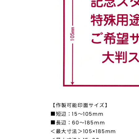
【作製可能印面サイズ】
■短辺：15～105mm
■長辺：60～185mm
＜最大寸法＞105×185mm