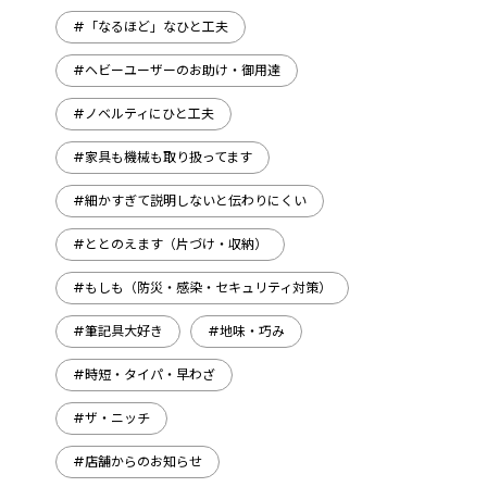
#「なるほど」なひと工夫
#ヘビーユーザーのお助け・御用達
#ノベルティにひと工夫
#家具も機械も取り扱ってます
#細かすぎて説明しないと伝わりにくい
#ととのえます（片づけ・収納）
#もしも（防災・感染・セキュリティ対策）
#筆記具大好き
#地味・巧み
#時短・タイパ・早わざ
#ザ・ニッチ
#店舗からのお知らせ