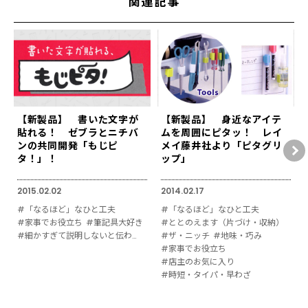
関連記事
【新製品】 書いた文字が
【新製品】 身近なアイテ
貼れる！ ゼブラとニチバ
ムを周囲にピタッ！ レイ
ンの共同開発「もじピ
メイ藤井社より「ピタグリ
タ！」！
ップ」
2015.02.02
2014.02.17
#「なるほど」なひと工夫
#「なるほど」なひと工夫
#家事でお役立ち
#筆記具大好き
#ととのえます（片づけ・収納）
#細かすぎて説明しないと伝わりにくい
#ザ・ニッチ
#地味・巧み
#家事でお役立ち
#店主のお気に入り
#時短・タイパ・早わざ