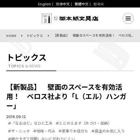
English
简体中文
繁體中文
한국어
【新製品】 壁面のスペースを有効活用！ ベロス社より「L（エル）ハンガー」
HOME
トピックス
トピックス
TOPICS
& NEWS
【新製品】 壁面のスペースを有効活
用！ ベロス社より「L（エル）ハンガ
ー」
2016.09.12
#「なるほど」なひと工夫
#ととのえます（片づけ・収納）
#ザ・ニッチ
#地味・巧み
#家事でお役立ち
#店主のお気に入り
#細かすぎて説明しないと伝わりにくい