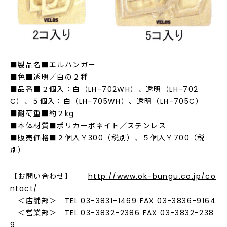
■製品名■エルハンガー
■色■透明／白の２種
■品番■２個入：白（LH-702WH）、透明（LH-702
C）、５個入：白（LH-705WH）、透明（LH-705C）
■耐荷重■約２kg
■本体材質■ポリカーボネイト／ステンレス
■販売価格■２個入￥300（税別）、５個入￥700（税
別）
【お問い合わせ】
http://www.ok-bungu.co.jp/co
ntact/
＜店舗部＞ TEL 03-3831-1469 FAX 03-3836-9164
＜営業部＞ TEL 03-3832-2386 FAX 03-3832-238
9