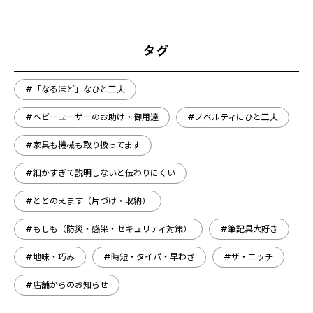
タグ
#「なるほど」なひと工夫
#ヘビーユーザーのお助け・御用達
#ノベルティにひと工夫
#家具も機械も取り扱ってます
#細かすぎて説明しないと伝わりにくい
#ととのえます（片づけ・収納）
#もしも（防災・感染・セキュリティ対策）
#筆記具大好き
#地味・巧み
#時短・タイパ・早わざ
#ザ・ニッチ
#店舗からのお知らせ