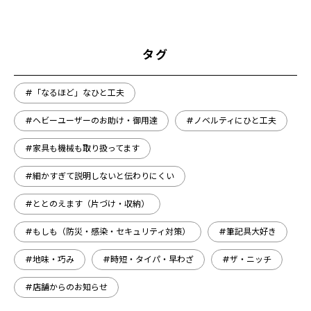
タグ
#「なるほど」なひと工夫
#ヘビーユーザーのお助け・御用達
#ノベルティにひと工夫
#家具も機械も取り扱ってます
#細かすぎて説明しないと伝わりにくい
#ととのえます（片づけ・収納）
#もしも（防災・感染・セキュリティ対策）
#筆記具大好き
#地味・巧み
#時短・タイパ・早わざ
#ザ・ニッチ
#店舗からのお知らせ