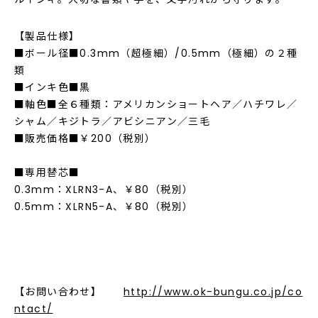
【製品仕様】
■ボール径■0.3mm（超極細）/0.5mm（極細）の２種
類
■インキ色■黒
■軸色■全６種類：アメリカンショートヘア／ハチワレ／
シャム／キジトラ／アビシニアン／三毛
■販売価格■￥200（税別）
■専用替芯■
0.3mm：XLRN3-A、￥80（税別）
0.5mm：XLRN5-A、￥80（税別）
【お問い合わせ】
http://www.ok-bungu.co.jp/co
ntact/