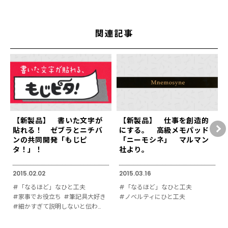
関連記事
【新製品】 書いた文字が
【新製品】 仕事を創造的
貼れる！ ゼブラとニチバ
にする。 高級メモパッド
ンの共同開発「もじピ
「ニーモシネ」 マルマン
タ！」！
社より。
2015.02.02
2015.03.16
#「なるほど」なひと工夫
#「なるほど」なひと工夫
#家事でお役立ち
#筆記具大好き
#ノベルティにひと工夫
#細かすぎて説明しないと伝わりにくい