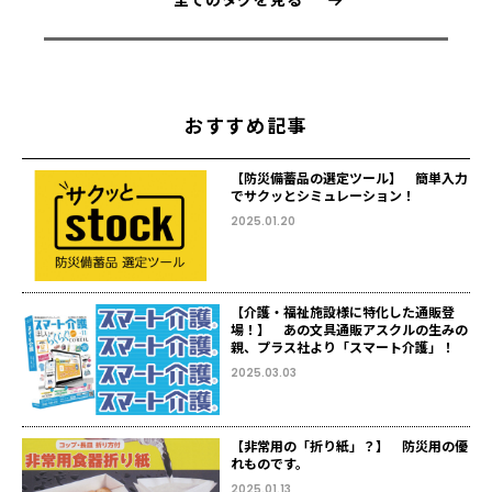
おすすめ記事
【防災備蓄品の選定ツール】 簡単入力
でサクッとシミュレーション！
2025.01.20
【介護・福祉施設様に特化した通販登
場！】 あの文具通販アスクルの生みの
親、プラス社より「スマート介護」！
2025.03.03
【非常用の「折り紙」？】 防災用の優
れものです。
2025.01.13