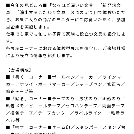
■今年の見どころ■「なるほど深いい文具」「新発想文
具」「演出するこだわり文具」３つの切り口で体験いただ
き、お気に入りの商品のモニターにご応募いただく、参加
型企画を実施します。
仕事でも家でも忙しい子育て家族に役立つ文具を紹介しま
す。
各展示コーナーにおける体験型展示を進化し、ご来場社様
により役立つ情報を紹介します。
【会場構成】
■「書く」コーナー■ボールペン／マーカー／ラインマー
カー／ホワイトボードマーカー／シャープペン／修正液／
修正テープ等
■「貼る」コーナー■テープのり／液状のり／固形のり／
粘着メモ／ビニールテープ／セロハンテープ／両面テープ
／梱包テープ／テープカッター／ラベルライター／粘着ラ
ベル等
■「捺す」コーナー■ネーム印／スタンパー／スタンプ台