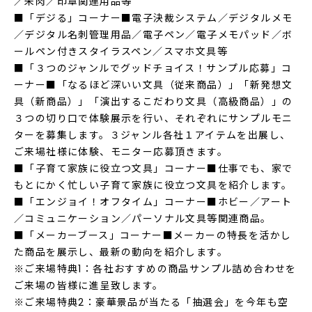
／朱肉／印章関連用品等
■「デジる」コーナー■電子決裁システム／デジタルメモ
／デジタル名刺管理用品／電子ペン／電子メモパッド／ボ
ールペン付きスタイラスペン／スマホ文具等
■「３つのジャンルでグッドチョイス！サンプル応募」コ
ーナー■「なるほど深いい文具（従来商品）」「新発想文
具（新商品）」「演出するこだわり文具（高級商品）」の
３つの切り口で体験展示を行い、それぞれにサンプルモニ
ターを募集します。３ジャンル各社１アイテムを出展し、
ご来場社様に体験、モニター応募頂きます。
■「子育て家族に役立つ文具」コーナー■仕事でも、家で
もとにかく忙しい子育て家族に役立つ文具を紹介します。
■「エンジョイ！オフタイム」コーナー■ホビー／アート
／コミュニケーション／パーソナル文具等関連商品。
■「メーカーブース」コーナー■メーカーの特長を活かし
た商品を展示し、最新の動向を紹介します。
※ご来場特典1：各社おすすめの商品サンプル詰め合わせを
ご来場の皆様に進呈致します。
※ご来場特典2：豪華景品が当たる「抽選会」を今年も空