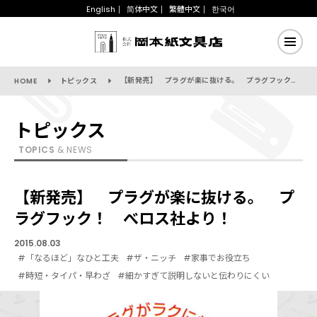
English
简体中文
繁體中文
한국어
【新発売】 プラグが楽に抜ける。 プラグフック！ べロス社より！
HOME
トピックス
トピックス
TOPICS
& NEWS
【新発売】 プラグが楽に抜ける。 プ
ラグフック！ べロス社より！
2015.08.03
#「なるほど」なひと工夫
#ザ・ニッチ
#家事でお役立ち
#時短・タイパ・早わざ
#細かすぎて説明しないと伝わりにくい