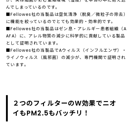
が、実は細菌が好む繁殖環境（湿度）を本体の中に抱え込
んでしまっているのです。
■Fellowes社の当製品は空気清浄（脱臭／微粒子の除去）
に機能を絞っているのでとても効果的・効率的です。
■Fellowes社の当製品はゼン息・アレルギー患者組織（A
AFA）に、アレル物質の減少に科学的に貢献している製品
として証明されています。
■Fellowes社の当製品でAウィルス（インフルエンザ）・
ライノウィルス（風邪菌）の減少が、専門機関で証明され
ています。
２つのフィルターのW効果でニオ
イもPM2.5もバッチリ！