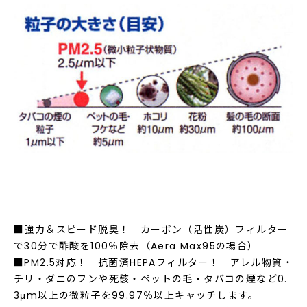
■強力＆スピード脱臭！ カーボン（活性炭）フィルター
で30分で酢酸を100％除去（Aera Max95の場合）
■PM2.5対応！ 抗菌済HEPAフィルター！ アレル物質・
チリ・ダニのフンや死骸・ペットの毛・タバコの煙など0.
3μm以上の微粒子を99.97％以上キャッチします。