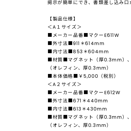
掲示が簡単にでき、書類差し込み口
【製品仕様】
＜A１サイズ＞
■メーカー品番■マクーE611W
■外寸法■911＊614mm
■内寸法■853＊604mm
■材質■マグネット（厚0.3mm）
（オレフィン、厚0.3mm）
■本体価格■￥5,000（税別）
＜A２サイズ＞
■メーカー品番■マクーE612W
■外寸法■671＊440mm
■内寸法■613＊430mm
■材質■マグネット（厚0.3mm）
（オレフィン、厚0.3mm）