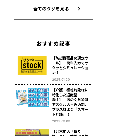
全てのタグを見る
おすすめ記事
【防災備蓄品の選定ツ
ール】 簡単入力でサ
クッとシミュレーショ
ン！
2025.01.20
【介護・福祉施設様に
特化した通販登
場！】 あの文具通販
アスクルの生みの親、
プラス社より「スマー
ト介護」！
2025.03.03
【非常用の「折り