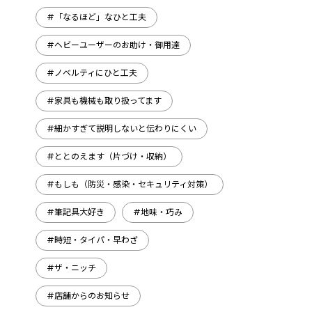
#「なるほど」なひと工夫
#ヘビーユーザーのお助け・御用達
#ノベルティにひと工夫
#家具も機械も取り扱ってます
#細かすぎて説明しないと伝わりにくい
#ととのえます（片づけ・収納）
#もしも（防災・感染・セキュリティ対策）
#筆記具大好き
#地味・巧み
#時短・タイパ・早わざ
#ザ・ニッチ
#店舗からのお知らせ