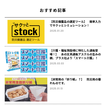
おすすめ記事
【防災備蓄品の選定ツール】 簡単入力
でサクッとシミュレーション！
2025.01.20
【介護・福祉施設様に特化した通販登
場！】 あの文具通販アスクルの生みの
親、プラス社より「スマート介護」！
2025.03.03
【非常用の「折り紙」？】 防災用の優
れものです。
2025.01.13