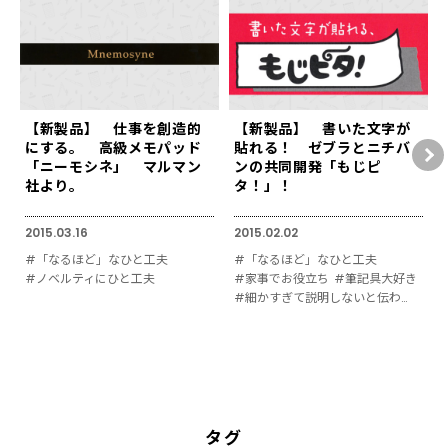
【新製品】 仕事を創造的
【新製品】 書いた文字が
にする。 高級メモパッド
貼れる！ ゼブラとニチバ
「ニーモシネ」 マルマン
ンの共同開発「もじピ
社より。
タ！」！
2015.03.16
2015.02.02
#「なるほど」なひと工夫
#「なるほど」なひと工夫
#ノベルティにひと工夫
#家事でお役立ち
#筆記具大好き
#細かすぎて説明しないと伝わりにくい
タグ