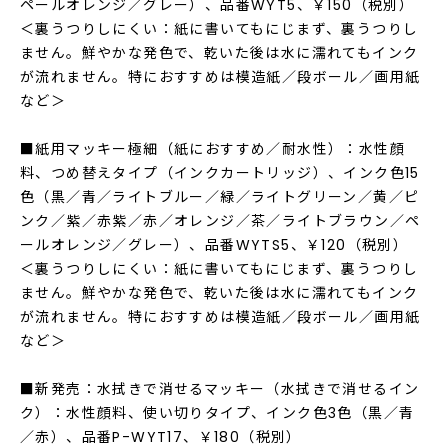
ペールオレンジ／グレー）、品番WYT5、￥150（税別）
＜裏うつりしにくい：紙に書いてもにじまず、裏うつりし
ません。鮮やかな発色で、乾いた後は水に濡れてもインク
が流れません。特におすすめは模造紙／段ボール／画用紙
など＞
■紙用マッキー極細（紙におすすめ／耐水性）：水性顔
料、つめ替えタイプ（インクカートリッジ）、インク色15
色（黒／青／ライトブルー／緑／ライトグリーン／黄／ピ
ンク／紫／赤紫／赤／オレンジ／茶／ライトブラウン／ペ
ールオレンジ／グレー）、品番WYTS5、￥120（税別）
＜裏うつりしにくい：紙に書いてもにじまず、裏うつりし
ません。鮮やかな発色で、乾いた後は水に濡れてもインク
が流れません。特におすすめは模造紙／段ボール／画用紙
など＞
■新発売：水拭きで消せるマッキー（水拭きで消せるイン
ク）：水性顔料、使い切りタイプ、インク色3色（黒／青
／赤）、品番P-WYT17、￥180（税別）