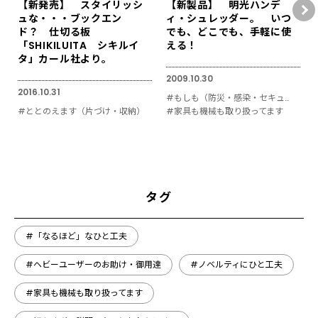
【新発売】 スタイリッシ
【新製品】 明光ハンデ
ュな・・・ブックエン
ィ・シュレッダー。 いつ
ド？ 仕切る板
でも、どこでも、手軽に使
「SHIKILUITA シキルイ
える！
タ」カール社より。
2009.10.30
2016.10.31
#もしも（防災・感染・セキュリティ対策）
#ととのえます（片づけ・収納）
#家具も機械も取り扱ってます
タグ
#「なるほど」なひと工夫
#ヘビーユーザーのお助け・御用達
#ノベルティにひと工夫
#家具も機械も取り扱ってます