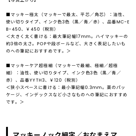
【写真上から】
■マッキー極太（マッキーで最太、平芯／角芯）：油性、
使い切りタイプ、インク色3色（黒／青／赤）、品番MC-E
B-450、￥450（税別）
＜大きく太く書ける：最大筆記幅17mm。ハイマッキーの
約3倍の太さ。POPや段ボールなど、大きく表記したいも
のへの筆記におすすめです。＞
■マッキーケア超極細（マッキーで最細、極細／超極
細）：油性、使い切りタイプ、インク色3色（黒／青／
赤）、品番YYTH3、￥120（税別）
＜狭小スペースに書ける：最小筆記幅0.3mm。薬のパッ
ケージ、インデックスなど小さなものへの筆記におすすめ
です。＞
マッキーノック細字／おなまえマ