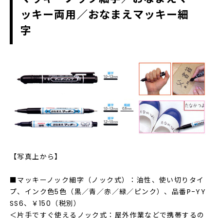
ッキー両用／おなまえマッキー細
字
【写真上から】
■マッキーノック細字（ノック式）：油性、使い切りタイ
プ、インク色5色（黒／青／赤／緑／ピンク）、品番P-YY
SS6、￥150（税別）
＜片手ですぐ使えるノック式：屋外作業などで携帯するの