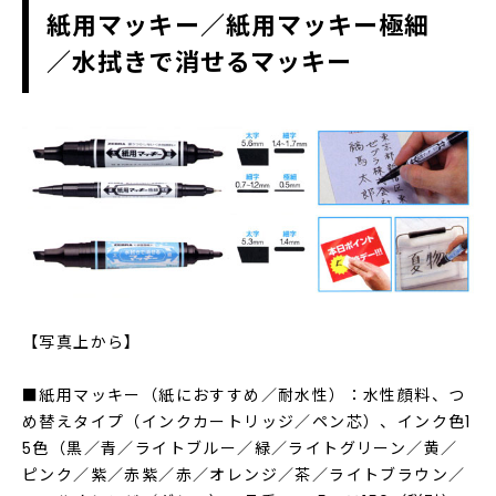
紙用マッキー／紙用マッキー極細
／水拭きで消せるマッキー
【写真上から】
■紙用マッキー（紙におすすめ／耐水性）：水性顔料、つ
め替えタイプ（インクカートリッジ／ペン芯）、インク色1
5色（黒／青／ライトブルー／緑／ライトグリーン／黄／
ピンク／紫／赤紫／赤／オレンジ／茶／ライトブラウン／