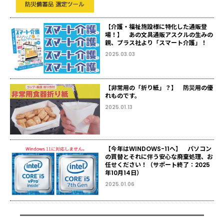
【介護・福祉施設様に特化した通販登
場！】 あの文具通販アスクルの生みの
親、プラス社より「スマート介護」！
2025.03.03
【非常用の「折り紙」？】 防災用の優
れものです。
2025.01.13
【今年はWINDOWS-11へ】 パソコン
の買替とそれに伴う安心な廃棄処理、お
任せください！（サポート終了：2025
年10月14日）
2025.01.06