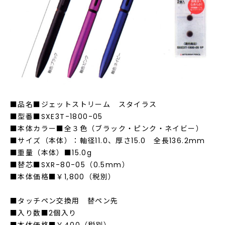
■品名■ジェットストリーム スタイラス
■型番■SXE3T-1800-05
■本体カラー■全３色（ブラック・ピンク・ネイビー）
■サイズ（本体）：軸径11.0、厚さ15.0 全長136.2mm
■重量（本体）■15.0g
■替芯■SXR-80-05（0.5mm）
■本体価格■￥1,800（税別）
■タッチペン交換用 替ペン先
■入り数■2個入り
■本体価格■￥400（税別）