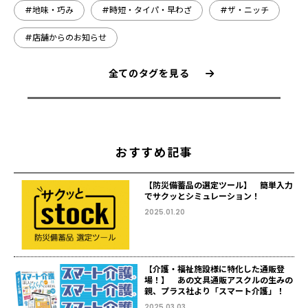
#地味・巧み
#時短・タイパ・早わざ
#ザ・ニッチ
#店舗からのお知らせ
全てのタグを見る
おすすめ記事
【防災備蓄品の選定ツール】 簡単入力
でサクッとシミュレーション！
2025.01.20
【介護・福祉施設様に特化した通販登
場！】 あの文具通販アスクルの生みの
親、プラス社より「スマート介護」！
2025.03.03