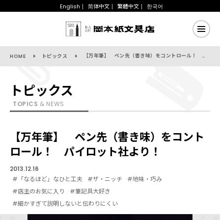
English
简体中文
繁體中文
한국어
【万年筆】 ペン先（書き味）をコントロール！ パイロット社より！
HOME
トピックス
トピックス
TOPICS
& NEWS
【万年筆】 ペン先（書き味）をコント
ロール！ パイロット社より！
2013.12.16
#「なるほど」なひと工夫
#ザ・ニッチ
#地味・巧み
#店主のお気に入り
#筆記具大好き
#細かすぎて説明しないと伝わりにくい