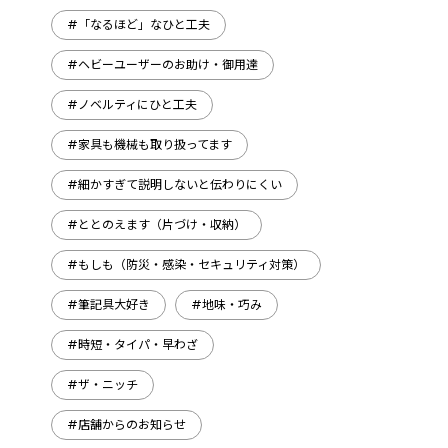
#「なるほど」なひと工夫
#ヘビーユーザーのお助け・御用達
#ノベルティにひと工夫
#家具も機械も取り扱ってます
#細かすぎて説明しないと伝わりにくい
#ととのえます（片づけ・収納）
#もしも（防災・感染・セキュリティ対策）
#筆記具大好き
#地味・巧み
#時短・タイパ・早わざ
#ザ・ニッチ
#店舗からのお知らせ