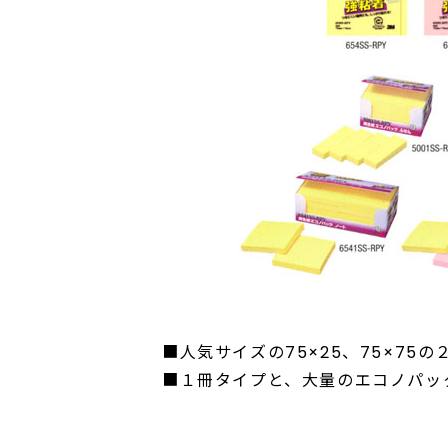
■人気サイズの75×25、75×75
■１冊タイプと、大量のエコノパッ