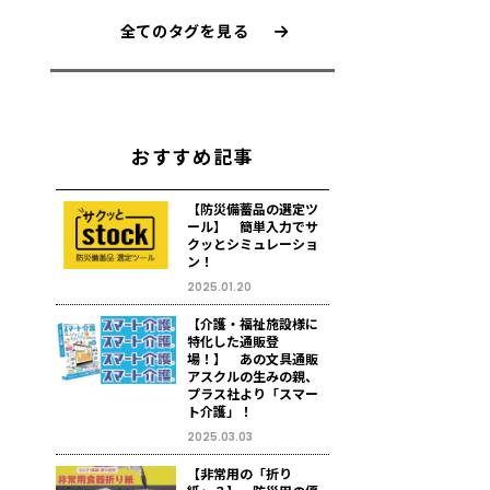
全てのタグを見る
おすすめ記事
【防災備蓄品の選定ツ
ール】 簡単入力でサ
クッとシミュレーショ
ン！
2025.01.20
【介護・福祉施設様に
特化した通販登
場！】 あの文具通販
アスクルの生みの親、
プラス社より「スマー
ト介護」！
2025.03.03
【非常用の「折り