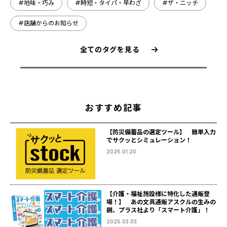
#地味・巧み
#時短・タイパ・早わざ
#ザ・ニッチ
#店舗からのお知らせ
全てのタグを見る
おすすめ記事
【防災備蓄品の選定ツール】 簡単入力
でサクッとシミュレーション！
2025.01.20
【介護・福祉施設様に特化した通販登
場！】 あの文具通販アスクルの生みの
親、プラス社より「スマート介護」！
2025.03.03