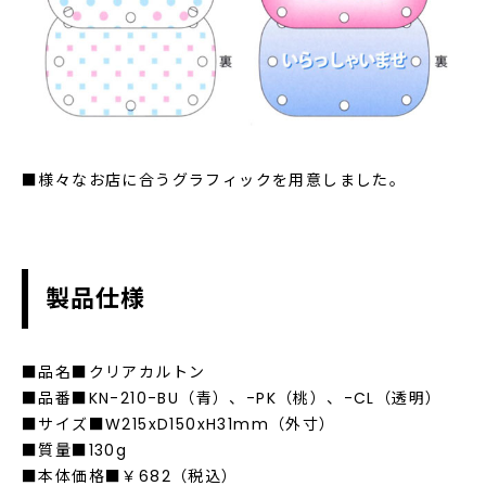
■様々なお店に合うグラフィックを用意しました。
製品仕様
■品名■クリアカルトン
■品番■KN-210-BU（青）、-PK（桃）、-CL（透明）
■サイズ■W215xD150xH31mm（外寸）
■質量■130g
■本体価格■￥682（税込）