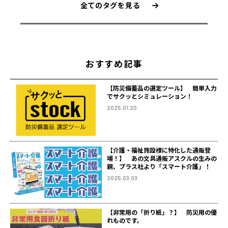
全てのタグを見る
おすすめ記事
【防災備蓄品の選定ツール】 簡単入力
でサクッとシミュレーション！
2025.01.20
【介護・福祉施設様に特化した通販登
場！】 あの文具通販アスクルの生みの
親、プラス社より「スマート介護」！
2025.03.03
【非常用の「折り紙」？】 防災用の優
れものです。