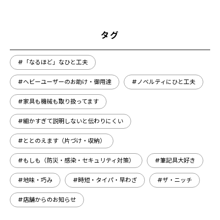
タグ
#「なるほど」なひと工夫
#ヘビーユーザーのお助け・御用達
#ノベルティにひと工夫
#家具も機械も取り扱ってます
#細かすぎて説明しないと伝わりにくい
#ととのえます（片づけ・収納）
#もしも（防災・感染・セキュリティ対策）
#筆記具大好き
#地味・巧み
#時短・タイパ・早わざ
#ザ・ニッチ
#店舗からのお知らせ