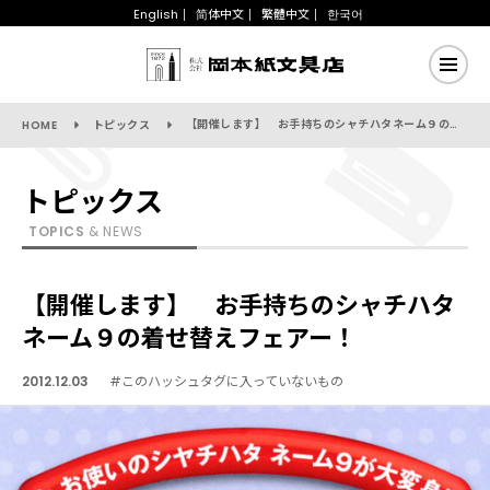
English
简体中文
繁體中文
한국어
【開催します】 お手持ちのシャチハタネーム９の着せ替えフェアー！
HOME
トピックス
トピックス
TOPICS
& NEWS
【開催します】 お手持ちのシャチハタ
ネーム９の着せ替えフェアー！
2012.12.03
#このハッシュタグに入っていないもの