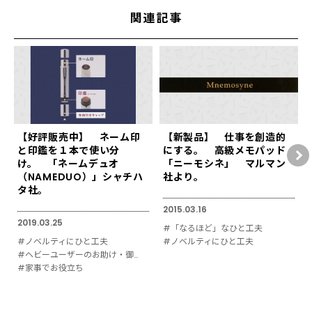
関連記事
【好評販売中】 ネーム印
【新製品】 仕事を創造的
と印鑑を１本で使い分
にする。 高級メモパッド
け。 「ネームデュオ
「ニーモシネ」 マルマン
（NAMEDUO）」シャチハ
社より。
タ社。
2015.03.16
2019.03.25
#「なるほど」なひと工夫
#ノベルティにひと工夫
#ノベルティにひと工夫
#ヘビーユーザーのお助け・御用達
#家事でお役立ち