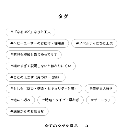
タグ
#「なるほど」なひと工夫
#ヘビーユーザーのお助け・御用達
#ノベルティにひと工夫
#家具も機械も取り扱ってます
#細かすぎて説明しないと伝わりにくい
#ととのえます（片づけ・収納）
#もしも（防災・感染・セキュリティ対策）
#筆記具大好き
#地味・巧み
#時短・タイパ・早わざ
#ザ・ニッチ
#店舗からのお知らせ
全てのタグを見る