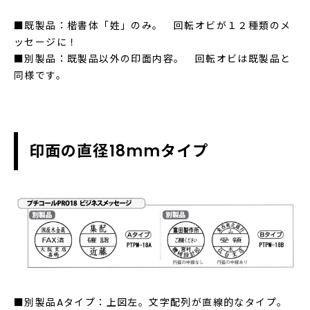
■既製品：楷書体「姓」のみ。 回転オビが１２種類のメ
ッセージに！
■別製品：既製品以外の印面内容。 回転オビは既製品と
同様です。
印面の直径18mmタイプ
■別製品Aタイプ：上図左。文字配列が直線的なタイプ。