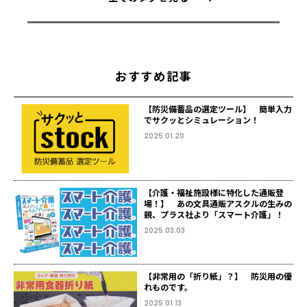
おすすめ記事
【防災備蓄品の選定ツール】 簡単入力
でサクッとシミュレーション！
2025.01.20
【介護・福祉施設様に特化した通販登
場！】 あの文具通販アスクルの生みの
親、プラス社より「スマート介護」！
2025.03.03
【非常用の「折り紙」？】 防災用の優
れものです。
2025.01.13