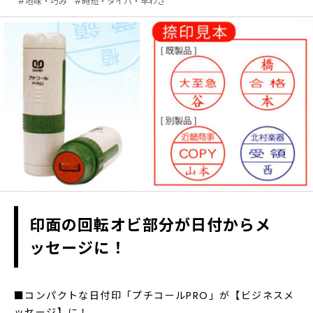
#地味・巧み
#時短・タイパ・早わざ
印面の回転オビ部分が日付からメ
ッセージに！
■コンパクトな日付印「プチコールPRO」が【ビジネスメ
ッセージ】に！