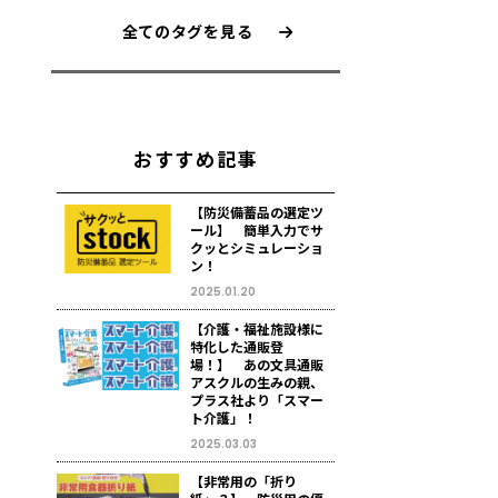
全てのタグを見る
おすすめ記事
【防災備蓄品の選定ツ
ール】 簡単入力でサ
クッとシミュレーショ
ン！
2025.01.20
【介護・福祉施設様に
特化した通販登
場！】 あの文具通販
アスクルの生みの親、
プラス社より「スマー
ト介護」！
2025.03.03
【非常用の「折り