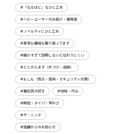
#「なるほど」なひと工夫
#ヘビーユーザーのお助け・御用達
#ノベルティにひと工夫
#家具も機械も取り扱ってます
#細かすぎて説明しないと伝わりにくい
#ととのえます（片づけ・収納）
#もしも（防災・感染・セキュリティ対策）
#筆記具大好き
#地味・巧み
#時短・タイパ・早わざ
#ザ・ニッチ
#店舗からのお知らせ