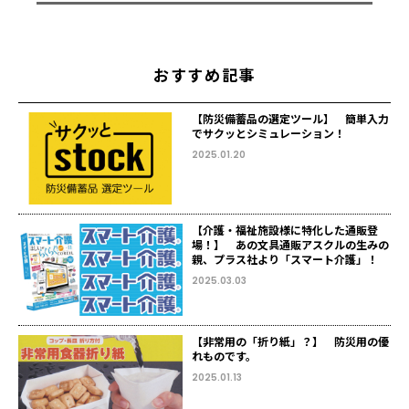
おすすめ記事
【防災備蓄品の選定ツール】 簡単入力
でサクッとシミュレーション！
2025.01.20
【介護・福祉施設様に特化した通販登
場！】 あの文具通販アスクルの生みの
親、プラス社より「スマート介護」！
2025.03.03
【非常用の「折り紙」？】 防災用の優
れものです。
2025.01.13