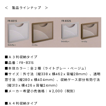
＜ 製品ラインナップ ＞
■Ａ３判収納タイプ
■品番：FR-831S
■本体カラー：全２種（ライトグレー・ベージュ）
■サイズ：外寸法（縦338ｘ横462ｘ背幅28mm）、透明
窓寸法（縦280ｘ横404mm）、収納ケース部分有効寸法
（縦313ｘ横426ｘ背幅24mm）
■メーカー希望小売価格：￥2,000（税別）
■Ａ４判収納タイプ