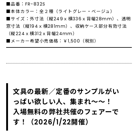
■品番：FR-832S
■本体カラー：全２種（ライトグレー・ベージュ）
■サイズ：外寸法（縦249ｘ横336ｘ背幅28mm）、透明
窓寸法（縦194ｘ横281mm）、収納ケース部分有効寸法
（縦224ｘ横312ｘ背幅24mm）
■メーカー希望小売価格：￥1,500（税別）
文具の最新／定番のサンプルがい
っぱい欲しい人、集まれ～～！
入場無料の弊社共催のフェアーで
す！（2026/1/22開催）