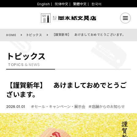
English
简体中文
繁體中文
한국어
【謹賀新年】 あけましておめでとうございます。
HOME
トピックス
トピックス
TOPICS
& NEWS
【謹賀新年】 あけましておめでとうご
ざいます。
2026.01.01
#セール・キャンペーン・展示会
#店舗からのお知らせ