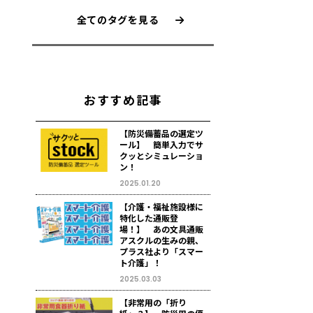
全てのタグを見る
おすすめ記事
【防災備蓄品の選定ツ
ール】 簡単入力でサ
クッとシミュレーショ
ン！
2025.01.20
【介護・福祉施設様に
特化した通販登
場！】 あの文具通販
アスクルの生みの親、
プラス社より「スマー
ト介護」！
2025.03.03
【非常用の「折り