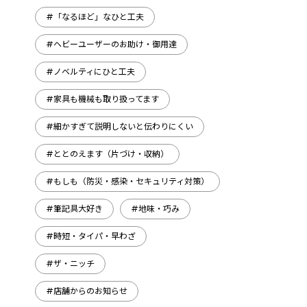
#「なるほど」なひと工夫
#ヘビーユーザーのお助け・御用達
#ノベルティにひと工夫
#家具も機械も取り扱ってます
#細かすぎて説明しないと伝わりにくい
#ととのえます（片づけ・収納）
#もしも（防災・感染・セキュリティ対策）
#筆記具大好き
#地味・巧み
#時短・タイパ・早わざ
#ザ・ニッチ
#店舗からのお知らせ