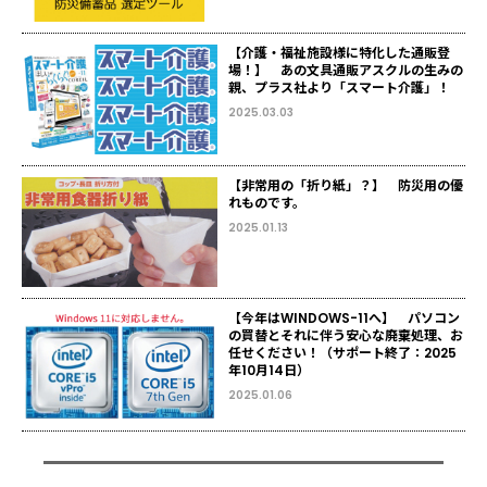
【介護・福祉施設様に特化した通販登
場！】 あの文具通販アスクルの生みの
親、プラス社より「スマート介護」！
2025.03.03
【非常用の「折り紙」？】 防災用の優
れものです。
2025.01.13
【今年はWINDOWS-11へ】 パソコン
の買替とそれに伴う安心な廃棄処理、お
任せください！（サポート終了：2025
年10月14日）
2025.01.06