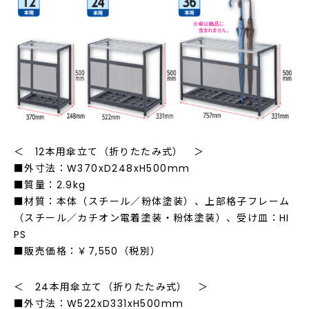
＜ 12本用傘立て（折りたたみ式） ＞
■外寸法：W370xD248xH500mm
■質量：2.9kg
■材質：本体（スチール／粉体塗装）、上部格子フレーム
（スチール／カチオン電着塗装・粉体塗装）、受け皿：HI
PS
■販売価格：￥7,550（税別）
＜ 24本用傘立て（折りたたみ式） ＞
■外寸法：W522xD331xH500mm