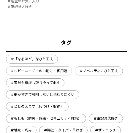
#店主のお気に入り
#筆記具大好き
タグ
#「なるほど」なひと工夫
#ヘビーユーザーのお助け・御用達
#ノベルティにひと工夫
#家具も機械も取り扱ってます
#細かすぎて説明しないと伝わりにくい
#ととのえます（片づけ・収納）
#もしも（防災・感染・セキュリティ対策）
#筆記具大好き
#地味・巧み
#時短・タイパ・早わざ
#ザ・ニッチ