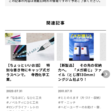
この記事の内容は掲載日時点の情報ですので予めご了承ください。
関連記事
【ちょっといいお話】 特
【新製品】 その先の収納
別な書き物にキャップ式ガ
力へ。 「メガ綴じ」ファ
ラスペンで。 寺西化学工
イル（とじ厚130mm） キ
業。
ングジム社より！
2023.07.31
2011.07.11
#「なるほど」なひと工夫
#ととのえます（片づけ・収納）
#ノベルティにひと工夫
#ザ・ニッチ
#ロングライフ・レトロ
#ヘビーユーザーのお助け・御用達