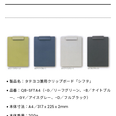
製品名：タテヨコ兼用クリップボード「シフテ」
品番：QB-SFTA4（-G／リーフグリーン、-B／ナイトブル
ー、-GY／アイスグレー、-D／フルブラック）
本体寸法：A4／317ｘ225ｘ2mm
本体重量：200g