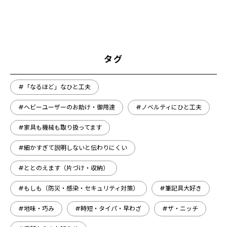
タグ
#「なるほど」なひと工夫
#ヘビーユーザーのお助け・御用達
#ノベルティにひと工夫
#家具も機械も取り扱ってます
#細かすぎて説明しないと伝わりにくい
#ととのえます（片づけ・収納）
#もしも（防災・感染・セキュリティ対策）
#筆記具大好き
#地味・巧み
#時短・タイパ・早わざ
#ザ・ニッチ