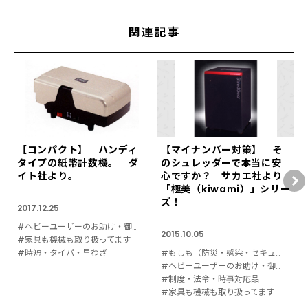
関連記事
【コンパクト】 ハンディ
【マイナンバー対策】 そ
タイプの紙幣計数機。 ダ
のシュレッダーで本当に安
イト社より。
心ですか？ サカエ社より
「極美（kiwami）」シリー
ズ！
2017.12.25
#ヘビーユーザーのお助け・御用達
2015.10.05
#家具も機械も取り扱ってます
#時短・タイパ・早わざ
#もしも（防災・感染・セキュリティ対策）
#ヘビーユーザーのお助け・御用達
#制度・法令・時事対応品
#家具も機械も取り扱ってます