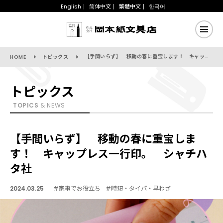
English
简体中文
繁體中文
한국어
【手間いらず】 移動の春に重宝します！ キャップレス一行印。 シャチハタ社
HOME
トピックス
トピックス
TOPICS
& NEWS
【手間いらず】 移動の春に重宝しま
す！ キャップレス一行印。 シャチハ
タ社
2024.03.25
#家事でお役立ち
#時短・タイパ・早わざ