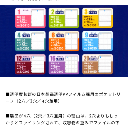
■透明度抜群の日本製高透明PPフィルム採用のポケットリ
ーフ（2穴／3穴／4穴兼用）
■製品が4穴（2穴／3穴兼用）の理由は、2穴よりもしっ
かりとファイリングされて、収容物の重みでファイルの下