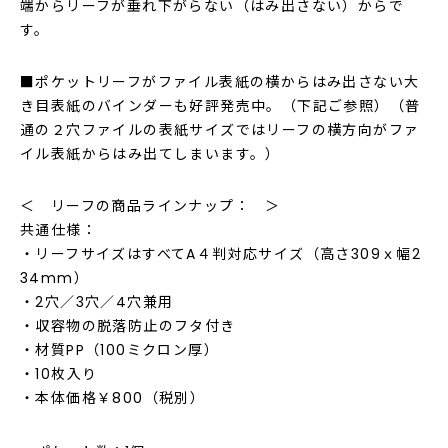
端からリーフが垂れ下がらない（はみ出さない）からで
す。
■ポケットリーフがファイル表紙の横からはみ出さない大
き目表紙のバインダーも好評発売中。（下記ご参照）（普
通の２穴ファイルの表紙サイズではリーフの横方向がファ
イル表紙からはみ出てしまいます。）
＜ リーフの商品ラインナップ： ＞
共通仕様：
・リーフサイズはすべてA４判対応サイズ（高さ309ｘ幅2
34mm）
・2穴／3穴／4穴兼用
・収容物の脱落防止のフタ付き
・材質PP（100ミクロン厚）
・10枚入り
・本体価格￥800（税別）