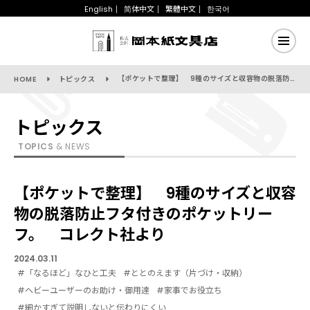
English
简体中文
繁體中文
한국어
【ポケットで整理】 9種のサイズと収容物の脱落防止フタ付きのポケットリーフ。 コレクト社より
HOME
トピックス
トピックス
TOPICS
& NEWS
【ポケットで整理】 9種のサイズと収容
物の脱落防止フタ付きのポケットリー
フ。 コレクト社より
2024.03.11
#「なるほど」なひと工夫
#ととのえます（片づけ・収納）
#ヘビーユーザーのお助け・御用達
#家事でお役立ち
#細かすぎて説明しないと伝わりにくい