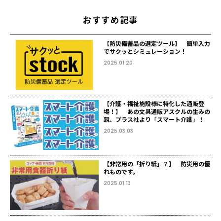
おすすめ記事
【防災備蓄品の選定ツール】 簡単入力
でサクッとシミュレーション！
2025.01.20
【介護・福祉施設様に特化した通販登
場！】 あの文具通販アスクルの生みの
親、プラス社より「スマート介護」！
2025.03.03
【非常用の「折り紙」？】 防災用の優
れものです。
2025.01.13