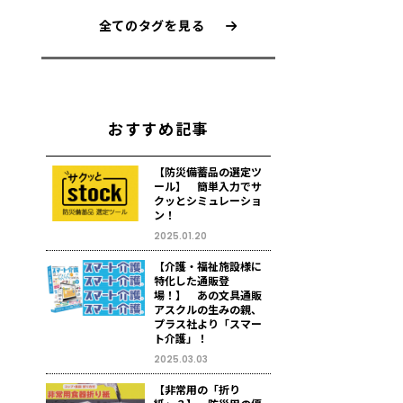
全てのタグを見る
おすすめ記事
【防災備蓄品の選定ツ
ール】 簡単入力でサ
クッとシミュレーショ
ン！
2025.01.20
【介護・福祉施設様に
特化した通販登
場！】 あの文具通販
アスクルの生みの親、
プラス社より「スマー
ト介護」！
2025.03.03
【非常用の「折り