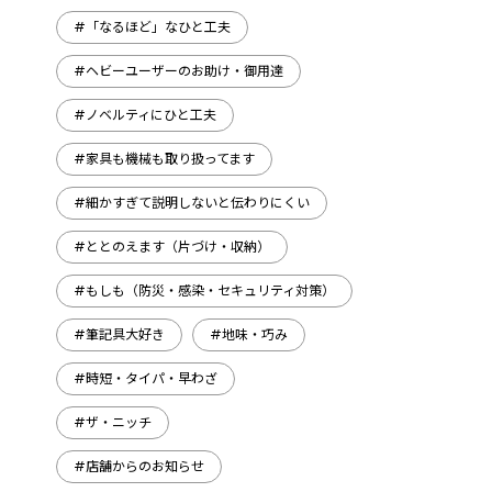
#「なるほど」なひと工夫
#ヘビーユーザーのお助け・御用達
#ノベルティにひと工夫
#家具も機械も取り扱ってます
#細かすぎて説明しないと伝わりにくい
#ととのえます（片づけ・収納）
#もしも（防災・感染・セキュリティ対策）
#筆記具大好き
#地味・巧み
#時短・タイパ・早わざ
#ザ・ニッチ
#店舗からのお知らせ