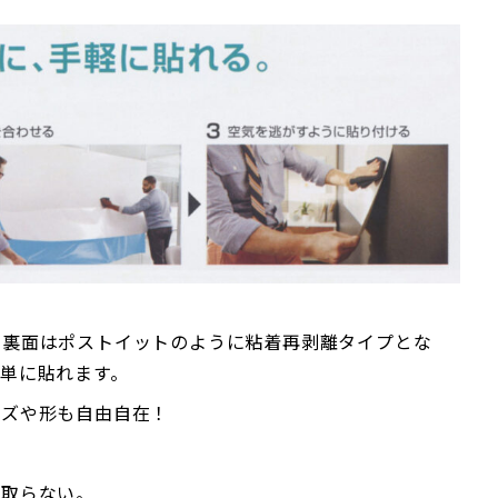
の裏面はポストイットのように粘着再剥離タイプとな
単に貼れます。
イズや形も自由自在！
！
を取らない。