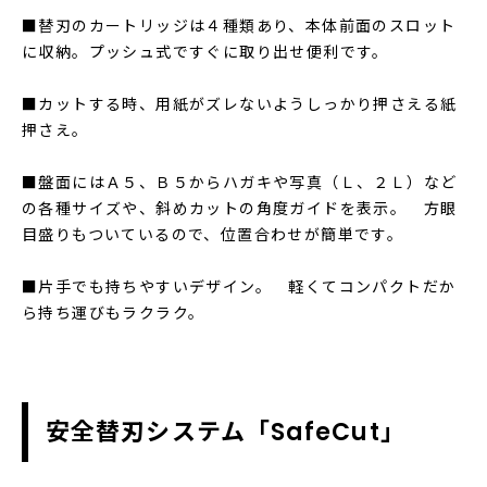
■替刃のカートリッジは４種類あり、本体前面のスロット
に収納。プッシュ式ですぐに取り出せ便利です。
■カットする時、用紙がズレないようしっかり押さえる紙
押さえ。
■盤面にはＡ５、Ｂ５からハガキや写真（Ｌ、２Ｌ）など
の各種サイズや、斜めカットの角度ガイドを表示。 方眼
目盛りもついているので、位置合わせが簡単です。
■片手でも持ちやすいデザイン。 軽くてコンパクトだか
ら持ち運びもラクラク。
安全替刃システム「SafeCut」