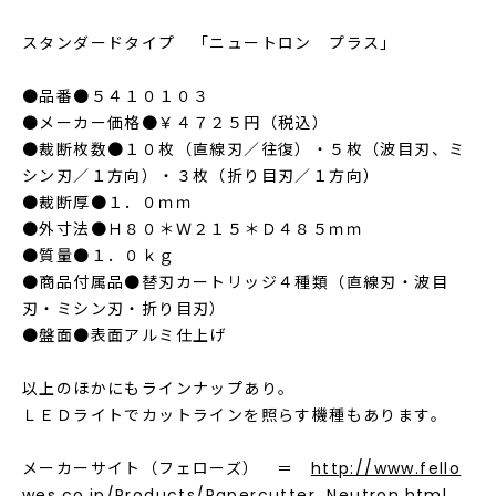
スタンダードタイプ 「ニュートロン プラス」
●品番●５４１０１０３
●メーカー価格●￥４７２５円（税込）
●裁断枚数●１０枚（直線刃／往復）・５枚（波目刃、ミ
シン刃／１方向）・３枚（折り目刃／１方向）
●裁断厚●１．０ｍｍ
●外寸法●Ｈ８０＊Ｗ２１５＊Ｄ４８５ｍｍ
●質量●１．０ｋｇ
●商品付属品●替刃カートリッジ４種類（直線刃・波目
刃・ミシン刃・折り目刃）
●盤面●表面アルミ仕上げ
以上のほかにもラインナップあり。
ＬＥＤライトでカットラインを照らす機種もあります。
メーカーサイト（フェローズ） ＝
http://www.fello
wes.co.jp/Products/Papercutter_Neutron.html