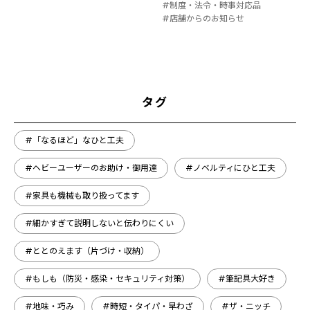
#制度・法令・時事対応品
#店舗からのお知らせ
タグ
#「なるほど」なひと工夫
#ヘビーユーザーのお助け・御用達
#ノベルティにひと工夫
#家具も機械も取り扱ってます
#細かすぎて説明しないと伝わりにくい
#ととのえます（片づけ・収納）
#もしも（防災・感染・セキュリティ対策）
#筆記具大好き
#地味・巧み
#時短・タイパ・早わざ
#ザ・ニッチ