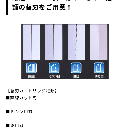
類の替刃をご用意！
【替刃カートリッジ種類】
■直線カット刃
■ミシン目刃
■波目刃