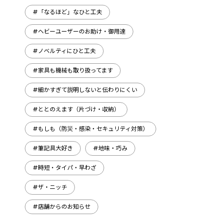
#「なるほど」なひと工夫
#ヘビーユーザーのお助け・御用達
#ノベルティにひと工夫
#家具も機械も取り扱ってます
#細かすぎて説明しないと伝わりにくい
#ととのえます（片づけ・収納）
#もしも（防災・感染・セキュリティ対策）
#筆記具大好き
#地味・巧み
#時短・タイパ・早わざ
#ザ・ニッチ
#店舗からのお知らせ