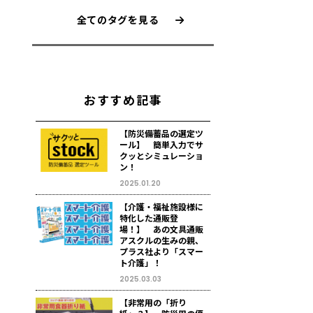
全てのタグを見る
おすすめ記事
【防災備蓄品の選定ツ
ール】 簡単入力でサ
クッとシミュレーショ
ン！
2025.01.20
【介護・福祉施設様に
特化した通販登
場！】 あの文具通販
アスクルの生みの親、
プラス社より「スマー
ト介護」！
2025.03.03
【非常用の「折り