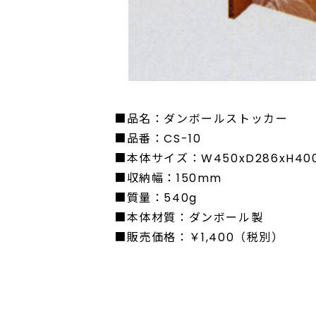
■品名：ダンボールストッカー
■品番：CS-10
■本体サイズ：W450xD286xH40
■収納幅：150mm
■質量：540g
■本体材質：ダンボール製
■販売価格：￥1,400（税別）