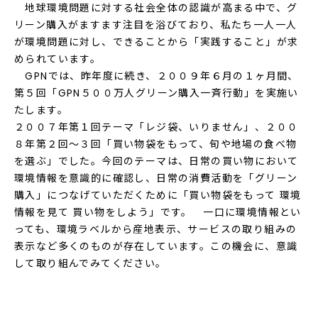
地球環境問題に対する社会全体の認識が高まる中で、グ
リーン購入がますます注目を浴びており、私たち一人一人
が環境問題に対し、できることから「実践すること」が求
められています。
GPNでは、昨年度に続き、２００９年６月の１ヶ月間、
第５回「GPN５００万人グリーン購入一斉行動」を実施い
たします。
２００７年第１回テーマ「レジ袋、いりません」、２００
８年第２回～３回「買い物袋をもって、旬や地場の食べ物
を選ぶ」でした。今回のテーマは、日常の買い物において
環境情報を意識的に確認し、日常の消費活動を「グリーン
購入」につなげていただくために「買い物袋をもって 環境
情報を見て 買い物をしよう」です。 一口に環境情報とい
っても、環境ラベルから産地表示、サービスの取り組みの
表示など多くのものが存在しています。この機会に、意識
して取り組んでみてください。