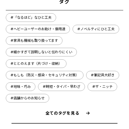
タグ
#「なるほど」なひと工夫
#ヘビーユーザーのお助け・御用達
#ノベルティにひと工夫
#家具も機械も取り扱ってます
#細かすぎて説明しないと伝わりにくい
#ととのえます（片づけ・収納）
#もしも（防災・感染・セキュリティ対策）
#筆記具大好き
#地味・巧み
#時短・タイパ・早わざ
#ザ・ニッチ
#店舗からのお知らせ
全てのタグを見る