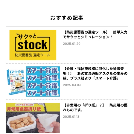
おすすめ記事
【防災備蓄品の選定ツール】 簡単入力
でサクッとシミュレーション！
2025.01.20
【介護・福祉施設様に特化した通販登
場！】 あの文具通販アスクルの生みの
親、プラス社より「スマート介護」！
2025.03.03
【非常用の「折り紙」？】 防災用の優
れものです。
2025.01.13