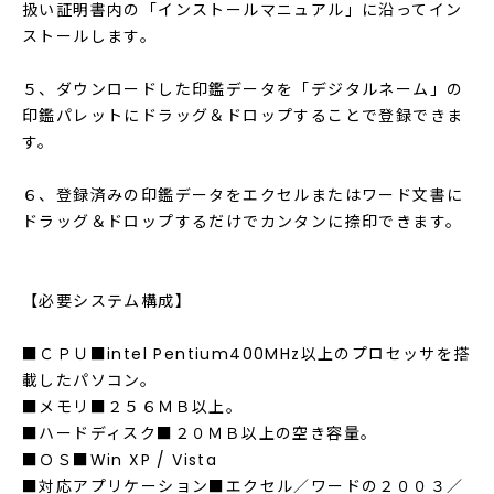
扱い証明書内の「インストールマニュアル」に沿ってイン
ストールします。
５、ダウンロードした印鑑データを「デジタルネーム」の
印鑑パレットにドラッグ＆ドロップすることで登録できま
す。
６、登録済みの印鑑データをエクセルまたはワード文書に
ドラッグ＆ドロップするだけでカンタンに捺印できます。
【必要システム構成】
■ＣＰＵ■intel Pentium400MHz以上のプロセッサを搭
載したパソコン。
■メモリ■２５６ＭＢ以上。
■ハードディスク■２０ＭＢ以上の空き容量。
■ＯＳ■Win XP / Vista
■対応アプリケーション■エクセル／ワードの２００３／