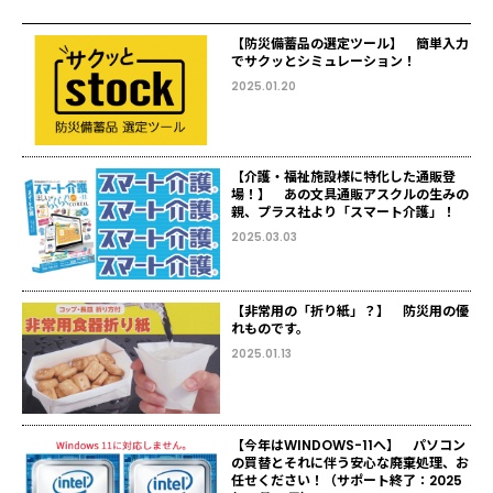
【防災備蓄品の選定ツール】 簡単入力
でサクッとシミュレーション！
2025.01.20
【介護・福祉施設様に特化した通販登
場！】 あの文具通販アスクルの生みの
親、プラス社より「スマート介護」！
2025.03.03
【非常用の「折り紙」？】 防災用の優
れものです。
2025.01.13
【今年はWINDOWS-11へ】 パソコン
の買替とそれに伴う安心な廃棄処理、お
任せください！（サポート終了：2025