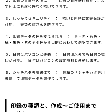
２、印鑑の背景を透明に ： 印影の背景透過機能で、文
字列上にも違和感なく捺印できます。
３、しっかりセキュリティ ： 捺印と同時に文書保護が
可能。 書類の改ざんを防ぎます。
４、印鑑データの色を変えられる ： 黒・赤・藍色・
緑・朱色・紫の全６色から目的に合わせて選択できます。
５、日付はパソコンと連動 ： 日付印以外でも日付の捺
印が可能。 日付はパソコンの設定時刻と連動します。
６、シャチハタ専用書体で ： 信頼の「シャチハタ専用
書体」で印鑑データをお作りします。
印鑑の種類と、作成～ご使用まで