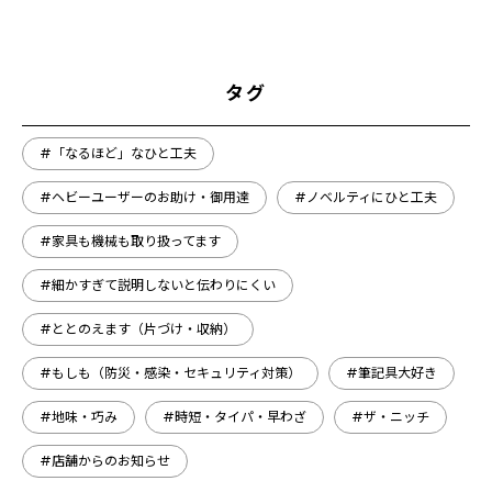
タグ
#「なるほど」なひと工夫
#ヘビーユーザーのお助け・御用達
#ノベルティにひと工夫
#家具も機械も取り扱ってます
#細かすぎて説明しないと伝わりにくい
#ととのえます（片づけ・収納）
#もしも（防災・感染・セキュリティ対策）
#筆記具大好き
#地味・巧み
#時短・タイパ・早わざ
#ザ・ニッチ
#店舗からのお知らせ