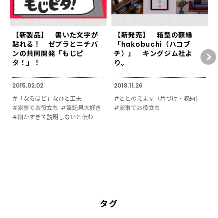
【新製品】 書いた文字が
【新発売】 箱型の額縁
貼れる！ ゼブラとニチバ
「hakobuchi（ハコブ
ンの共同開発「もじピ
チ）」 キングジム社よ
タ！」！
り。
2015.02.02
2018.11.26
#「なるほど」なひと工夫
#ととのえます（片づけ・収納）
#家事でお役立ち
#筆記具大好き
#家事でお役立ち
#細かすぎて説明しないと伝わりにくい
タグ