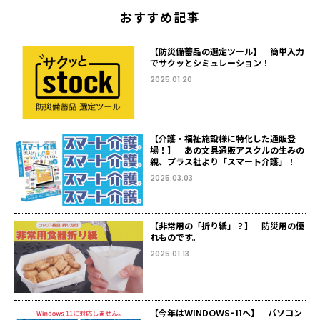
おすすめ記事
【防災備蓄品の選定ツール】 簡単入力
でサクッとシミュレーション！
2025.01.20
【介護・福祉施設様に特化した通販登
場！】 あの文具通販アスクルの生みの
親、プラス社より「スマート介護」！
2025.03.03
【非常用の「折り紙」？】 防災用の優
れものです。
2025.01.13
【今年はWINDOWS-11へ】 パソコン