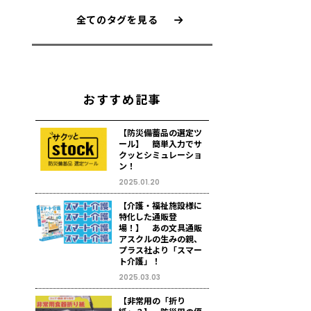
全てのタグを見る
おすすめ記事
【防災備蓄品の選定ツ
ール】 簡単入力でサ
クッとシミュレーショ
ン！
2025.01.20
【介護・福祉施設様に
特化した通販登
場！】 あの文具通販
アスクルの生みの親、
プラス社より「スマー
ト介護」！
2025.03.03
【非常用の「折り