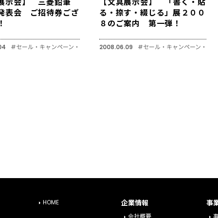
展示会】 三菱鉛筆
【文具展示会】 「書く・貼
発表会 ご招待券ござ
る・捺す・綴じる」展２００
！
８のご案内 第一弾！
04
#セール・キャンペーン・展示会
2008.06.09
#セール・キャンペーン・展
HOME
企業情報
事
会社概要