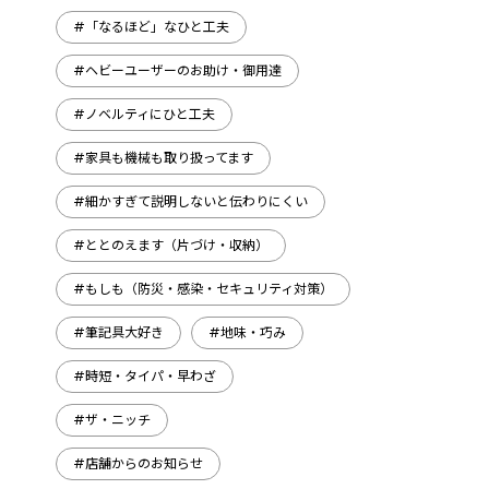
#「なるほど」なひと工夫
#ヘビーユーザーのお助け・御用達
#ノベルティにひと工夫
#家具も機械も取り扱ってます
#細かすぎて説明しないと伝わりにくい
#ととのえます（片づけ・収納）
#もしも（防災・感染・セキュリティ対策）
#筆記具大好き
#地味・巧み
#時短・タイパ・早わざ
#ザ・ニッチ
#店舗からのお知らせ