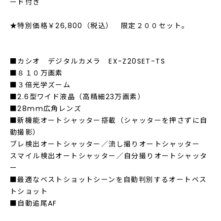
ード付き
★特別価格￥26,800（税込） 限定２００セット。
■カシオ デジタルカメラ EX-Z20SET-TS
■８１０万画素
■３倍光学ズーム
■2.6型ワイド液晶（高精細23万画素）
■28mm広角レンズ
■新機能オートシャッター搭載（シャッターを押さずに自
動撮影）
ブレ検出オートシャッター／流し撮りオートシャッター
スマイル検出オートシャッター／自分撮りオートシャッタ
ー
■最適なベストショットシーンを自動判別するオートベス
トショット
■自動追尾AF