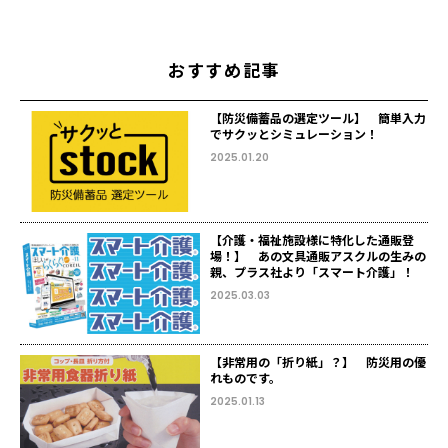
おすすめ記事
【防災備蓄品の選定ツール】 簡単入力
でサクッとシミュレーション！
2025.01.20
【介護・福祉施設様に特化した通販登
場！】 あの文具通販アスクルの生みの
親、プラス社より「スマート介護」！
2025.03.03
【非常用の「折り紙」？】 防災用の優
れものです。
2025.01.13