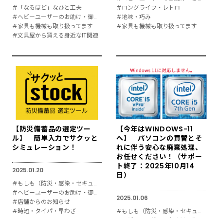
#「なるほど」なひと工夫
#ロングライフ・レトロ
#ヘビーユーザーのお助け・御用達
#地味・巧み
#家具も機械も取り扱ってます
#家具も機械も取り扱ってます
#文具屋から買える身近なIT関連
【防災備蓄品の選定ツー
【今年はWINDOWS-11
ル】 簡単入力でサクッと
へ】 パソコンの買替とそ
シミュレーション！
れに伴う安心な廃棄処理、
お任せください！（サポー
ト終了：2025年10月14
2025.01.20
日）
#もしも（防災・感染・セキュリティ対策）
#ヘビーユーザーのお助け・御用達
2025.01.06
#店舗からのお知らせ
#時短・タイパ・早わざ
#もしも（防災・感染・セキュリティ対策）