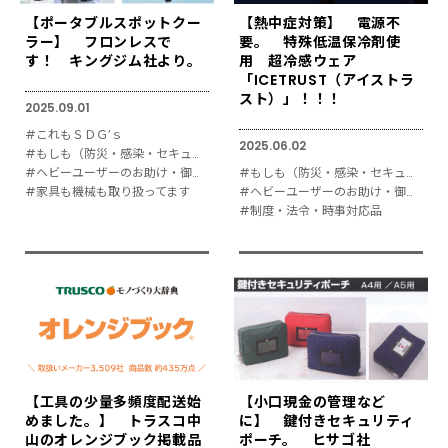
【ポータブルスポットクー
【熱中症対策】 電源不
ラー】 フロンレスで
要。 特殊低温保冷剤使
す！ キングジム社より。
用 超冷感ウェア
「ICETRUST（アイストラ
スト）」！！！
2025.09.01
#これもＳＤＧ’ｓ
2025.06.02
#もしも（防災・感染・セキュリティ対策）
#ヘビーユーザーのお助け・御用達
#もしも（防災・感染・セキュリティ対策）
#家具も機械も取り扱ってます
#ヘビーユーザーのお助け・御用達
#制度・法令・時事対応品
【工具の少量多頻度配送始
【小口現金の管理など
めました。】 トラスコ中
に】 鍵付きセキュリティ
山のオレンジブック掲載品
ポーチ。 ヒサゴ社