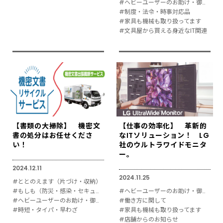
#ヘビーユーザーのお助け・御用達
#制度・法令・時事対応品
#家具も機械も取り扱ってます
#文具屋から買える身近なIT関連
【書類の大掃除】 機密文
【仕事の効率化】 革新的
書の処分はお任せくださ
なITソリューション！ LG
い！
社のウルトラワイドモニタ
ー。
2024.12.11
2024.11.25
#ととのえます（片づけ・収納）
#もしも（防災・感染・セキュリティ対策）
#ヘビーユーザーのお助け・御用達
#ヘビーユーザーのお助け・御用達
#働き方に関して
#時短・タイパ・早わざ
#家具も機械も取り扱ってます
#店舗からのお知らせ