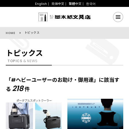
English
简体中文
繁體中文
한국어
トピックス
HOME
トピックス
TOPICS
& NEWS
「#ヘビーユーザーのお助け・御用達」に該当す
218
る
件