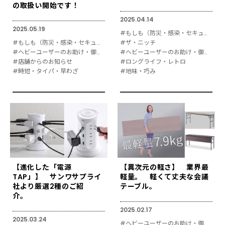
の取扱い開始です！
2025.04.14
2025.05.19
#もしも（防災・感染・セキュリティ対策）
#もしも（防災・感染・セキュリティ対策）
#ザ・ニッチ
#ヘビーユーザーのお助け・御用達
#ヘビーユーザーのお助け・御用達
#店舗からのお知らせ
#ロングライフ・レトロ
#時短・タイパ・早わざ
#地味・巧み
【進化した「電源
【異次元の軽さ】 業界最
TAP」】 サンワサプライ
軽量。 軽くて丈夫な会議
社より厳選2種のご紹
テーブル。
介。
2025.02.17
2025.03.24
#ヘビーユーザーのお助け・御用達