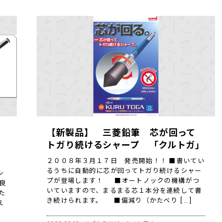
【新製品】 三菱鉛筆 芯が回って
トガり続けるシャープ 「クルトガ」
２００８年３月１７日 発売開始！！ ■書いてい
るうちに自動的に芯が回ってトガり続けるシャー
シ
プが登場します！ ■オートノックの機構がつ
良
いていますので、まるまる芯１本分を連続して書
た
き続けられます。 ■偏減り（かたべり […]
え