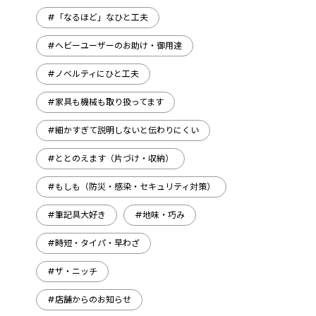
#「なるほど」なひと工夫
#ヘビーユーザーのお助け・御用達
#ノベルティにひと工夫
#家具も機械も取り扱ってます
#細かすぎて説明しないと伝わりにくい
#ととのえます（片づけ・収納）
#もしも（防災・感染・セキュリティ対策）
#筆記具大好き
#地味・巧み
#時短・タイパ・早わざ
#ザ・ニッチ
#店舗からのお知らせ