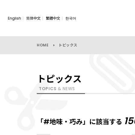
English
简体中文
繁體中文
한국어
HOME
トピックス
トピックス
TOPICS
& NEWS
15
「#地味・巧み」に該当する