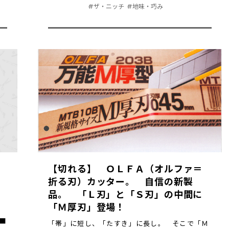
#ザ・ニッチ
#地味・巧み
【切れる】 ＯＬＦＡ（オルファ＝
折る刃）カッター。 自信の新製
品。 「Ｌ刃」と「Ｓ刃」の中間に
「Ｍ厚刃」登場！
凸
■
「帯」に短し、「たすき」に長し。 そこで「Ｍ