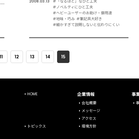
2008.03.13
#「なるほど」なひと工夫
#ノベルティにひと工夫
#ヘビーユーザーのお助け・御用達
#地味・巧み
#筆記具大好き
#細かすぎて説明しないと伝わりにくい
11
12
13
14
15
HOME
企業情報
事
会社概要
メッセージ
アクセス
トピックス
環境方針