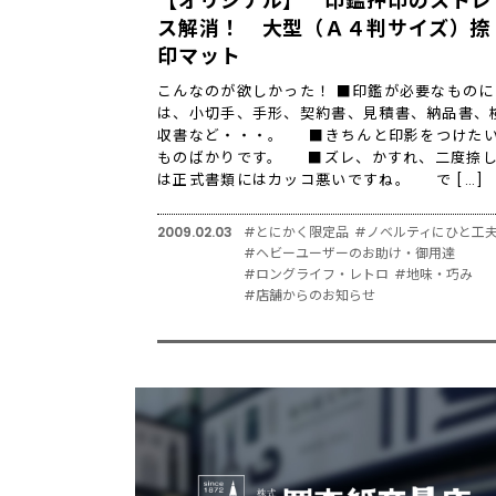
【オリジナル】 印鑑押印のストレ
ス解消！ 大型（Ａ４判サイズ）捺
印マット
こんなのが欲しかった！ ■印鑑が必要なものに
は、小切手、手形、契約書、見積書、納品書、
収書など・・・。 ■きちんと印影をつけた
ものばかりです。 ■ズレ、かすれ、二度捺
は正式書類にはカッコ悪いですね。 で […]
2009.02.03
#とにかく限定品
#ノベルティにひと工
#ヘビーユーザーのお助け・御用達
#ロングライフ・レトロ
#地味・巧み
#店舗からのお知らせ