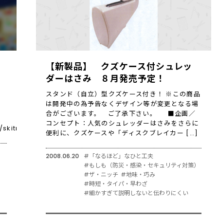
【新製品】 クズケース付シュレッ
ダーはさみ ８月発売予定！
スタンド（自立）型クズケース付き！ ※この商品
は開発中の為予告なくデザイン等が変更となる場
合がございます。 ご了承下さい。 ■企画／
コンセプト：人気のシュレッダーはさみをさらに
e/skitman/index.html
便利に、クズケースや「ディスクブレイカー […]
2008.06.20
#「なるほど」なひと工夫
#もしも（防災・感染・セキュリティ対策）
#ザ・ニッチ
#地味・巧み
#時短・タイパ・早わざ
#細かすぎて説明しないと伝わりにくい