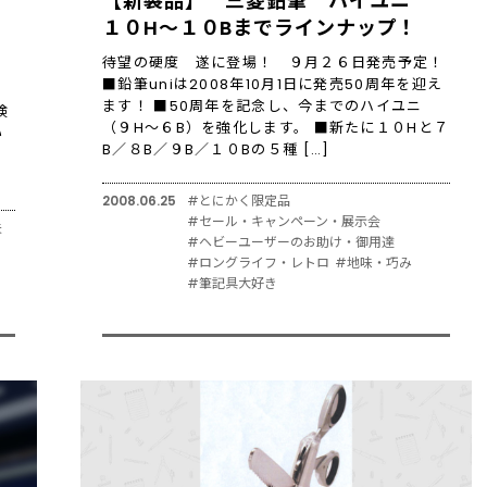
【新製品】 三菱鉛筆 ハイユニ
１０H～１０Bまでラインナップ！
待望の硬度 遂に登場！ ９月２６日発売予定！
■鉛筆uniは2008年10月1日に発売50周年を迎え
ます！ ■50周年を記念し、今までのハイユニ
検
（９H～６B）を強化します。 ■新たに１０Hと７
い
B／８B／９B／１０Bの５種 […]
し
2008.06.25
#とにかく限定品
#セール・キャンペーン・展示会
夫
#ヘビーユーザーのお助け・御用達
#ロングライフ・レトロ
#地味・巧み
#筆記具大好き