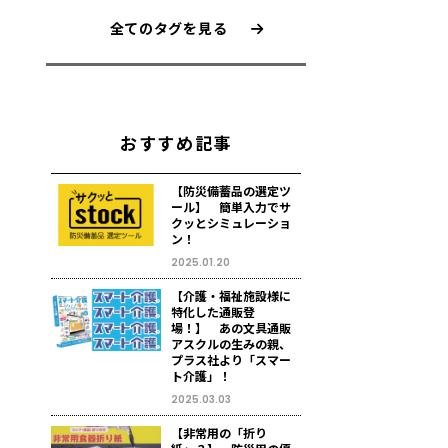
全てのタグを見る
おすすめ記事
【防災備蓄品の選定ツ
ール】 簡単入力でサ
クッとシミュレーショ
ン！
2025.01.20
【介護・福祉施設様に
特化した通販登
場！】 あの文具通販
アスクルの生みの親、
プラス社より「スマー
ト介護」！
2025.03.03
【非常用の「折り