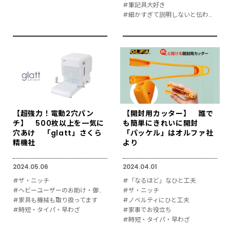
#筆記具大好き
#細かすぎて説明しないと伝わりにくい
【超強力！電動2穴パン
【開封用カッター】 誰で
チ】 500枚以上を一気に
も簡単にきれいに開封
穴あけ 「glatt」さくら
「パッケル」はオルファ社
精機社
より
2024.05.06
2024.04.01
#ザ・ニッチ
#「なるほど」なひと工夫
#ヘビーユーザーのお助け・御用達
#ザ・ニッチ
#家具も機械も取り扱ってます
#ノベルティにひと工夫
#時短・タイパ・早わざ
#家事でお役立ち
#時短・タイパ・早わざ