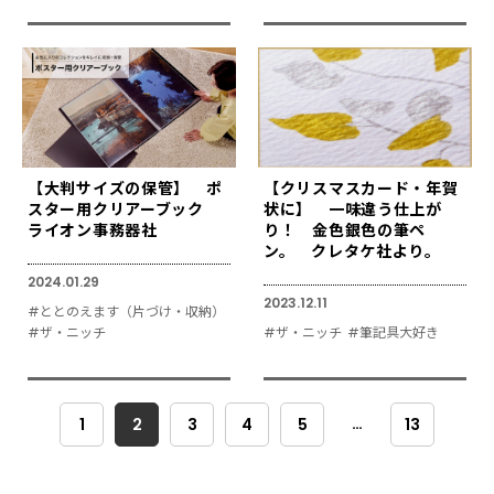
【大判サイズの保管】 ポ
【クリスマスカード・年賀
スター用クリアーブック
状に】 一味違う仕上が
ライオン事務器社
り！ 金色銀色の筆ペ
ン。 クレタケ社より。
2024.01.29
2023.12.11
#ととのえます（片づけ・収納）
#ザ・ニッチ
#ザ・ニッチ
#筆記具大好き
…
1
2
3
4
5
13