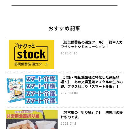
おすすめ記事
【防災備蓄品の選定ツール】 簡単入力
でサクッとシミュレーション！
2025.01.20
【介護・福祉施設様に特化した通販登
場！】 あの文具通販アスクルの生みの
親、プラス社より「スマート介護」！
2025.03.03
【非常用の「折り紙」？】 防災用の優
れものです。
2025.01.13