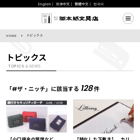
English
简体中文
繁體中文
한국어
トピックス
HOME
トピックス
TOPICS
& NEWS
128
「#ザ・ニッチ」に該当する
件
【小口現金の管理など
【特化した下敷き】 カリ