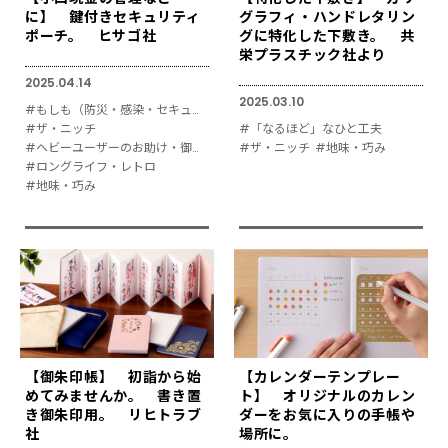
に】 鍵付きセキュリティ
グラフィ・ハンドレタリン
ポーチ。 ヒサゴ社
グに特化した下敷き。 共
栄プラスチック社より
2025.04.14
2025.03.10
#もしも（防災・感染・セキュリティ対策）
#ザ・ニッチ
#「なるほど」なひと工夫
#ヘビーユーザーのお助け・御用達
#ザ・ニッチ
#地味・巧み
#ロングライフ・レトロ
#地味・巧み
【御朱印帳】 初詣から始
【カレンダーテンプレー
めてみませんか。 書き置
ト】 オリジナルのカレン
き御朱印用。 リヒトラブ
ダーをお気に入りの手帳や
社
場所に。