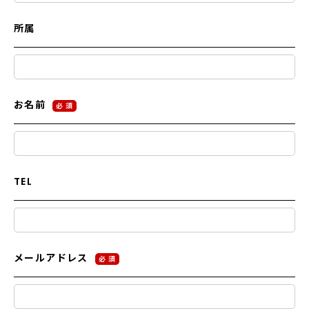
所属
お名前
必 須
TEL
メールアドレス
必 須