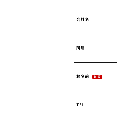
会社名
所属
お名前
必 須
TEL