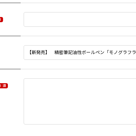
須
必 須