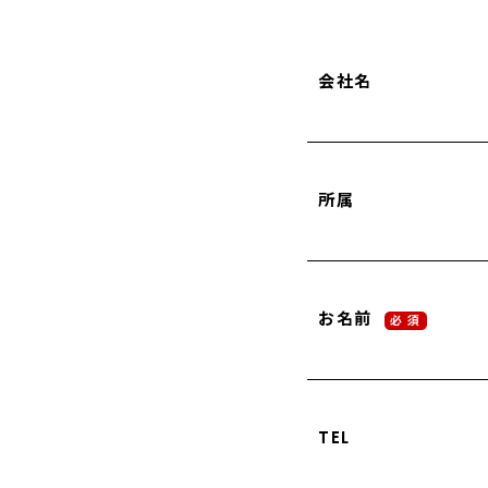
会社名
所属
お名前
必 須
TEL