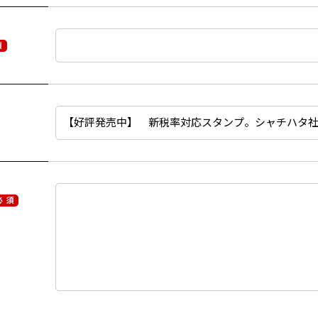
須
必 須