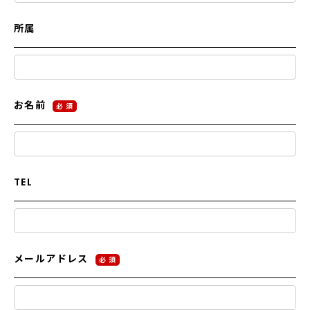
所属
お名前
必 須
TEL
メールアドレス
必 須